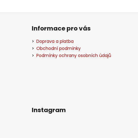
Z
á
Informace pro vás
p
a
Doprava a platba
t
Obchodní podmínky
í
Podmínky ochrany osobních údajů
Instagram