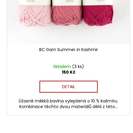
t
ů
BC Garn Summer in Kashmir
Skladem
(3 ks)
150 Kč
DETAIL
Úžasně měkká bavlna vylepšená o 10 % kašmíru.
Kombinace těchto dvou materiálů dělá z této...