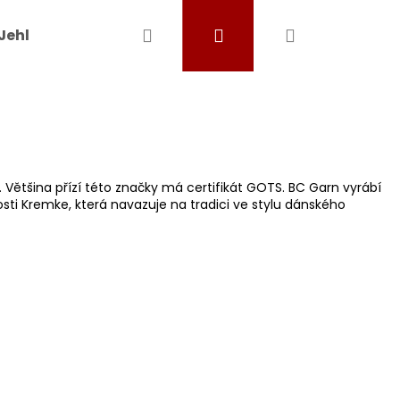
Hledat
Přihlášení
Nákupní
Jehlice a háčky
Ostatní pomůcky
Dárkové
košík
 Většina přízí této značky má certifikát GOTS. BC Garn vyrábí
nosti Kremke, která navazuje na tradici ve stylu dánského