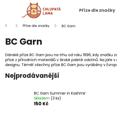
K
o
Příze dle značky
Zpět
Zpět
š
do
do
í
Přejít
Domů
Příze dle značky
BC Garn
na
k
obchodu
obchodu
obsah
BC Garn
Dánské příze BC Garn jsou na trhu od roku 1996, kdy značku za
příze z přírodních materiálů v široké paletě odstínů. Na jaře 
designu. Téměř všechny příze BC Garn jsou vyráběny v Evrop
Nejprodávanější
BC Garn Summer in Kashmir
Skladem
(3 ks)
150 Kč