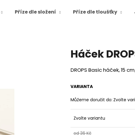
Příze dle složení
Příze dle tloušťky
Co potřebujete najít?
Háček DROPS
HLEDAT
DROPS Basic háček, 15 cm, 
Doporučujeme
VARIANTA
Můžeme doručit do:
Zvolte var
Zvolte variantu
od 36 Kč