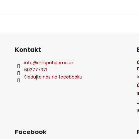
Kontakt
info
@
chlupatalama.cz
602777371
Sledujte nás na facebooku
5
1
1
Facebook