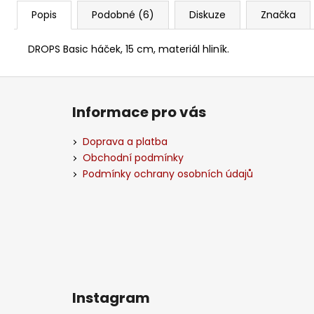
Popis
Podobné (6)
Diskuze
Značka
DROPS Basic háček, 15 cm, materiál hliník.
Z
á
Informace pro vás
p
a
Doprava a platba
t
Obchodní podmínky
í
Podmínky ochrany osobních údajů
Instagram