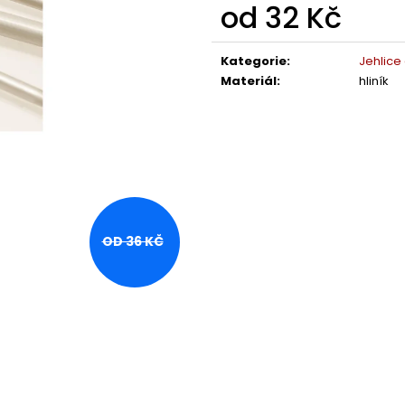
od
32 Kč
Měrná
cena:
Kategorie
:
Jehlice
Materiál
:
hliník
OD 36 KČ