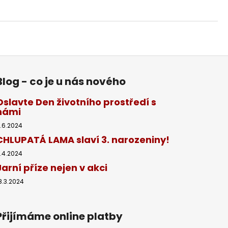
Blog - co je u nás nového
Oslavte Den životního prostředí s
námi
.6.2024
CHLUPATÁ LAMA slaví 3. narozeniny!
1.4.2024
Jarní příze nejen v akci
8.3.2024
Přijímáme online platby