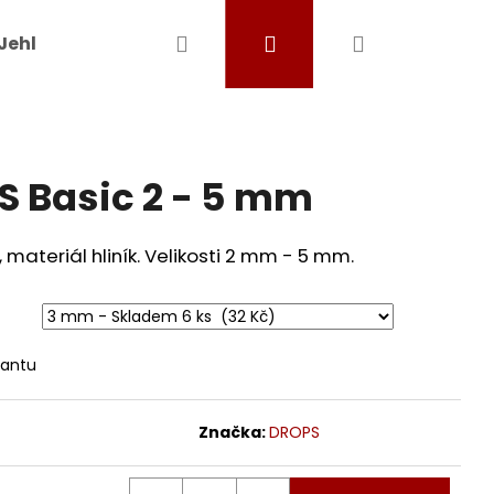
Hledat
Přihlášení
Nákupní
Jehlice a háčky
Ostatní pomůcky
Dárkové
košík
 Basic 2 - 5 mm
materiál hliník. Velikosti 2 mm - 5 mm.
iantu
Značka:
DROPS