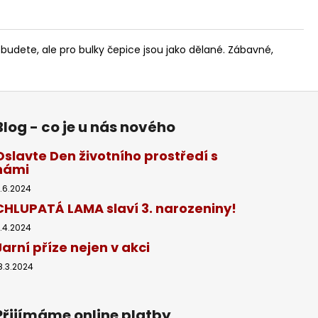
udete, ale pro bulky čepice jsou jako dělané. Zábavné,
Blog - co je u nás nového
Oslavte Den životního prostředí s
námi
.6.2024
CHLUPATÁ LAMA slaví 3. narozeniny!
1.4.2024
Jarní příze nejen v akci
8.3.2024
Přijímáme online platby