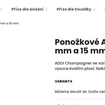
Příze dle složení
Příze dle tloušťky
 mm a 15 mm
Co potřebujete najít?
Ponožkové 
HLEDAT
mm a 15 m
ADDI Champagner ve varia
Doporučujeme
vysoce kvalitní plast. Na
VARIANTA
Můžeme doručit do:
Zvolte var