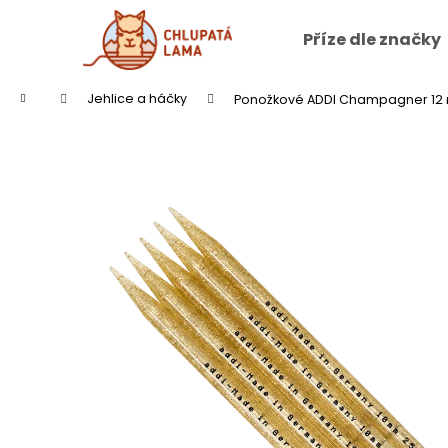
K
o
Příze dle značky
Zpět
Zpět
š
do
do
í
Přejít
Domů
Jehlice a háčky
Ponožkové ADDI Champagner 12
na
k
obchodu
obchodu
obsah