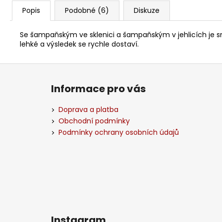
Popis
Podobné (6)
Diskuze
Se šampaňským ve sklenici a šampaňským v jehlicích je sn
lehké a výsledek se rychle dostaví.
Z
á
Informace pro vás
p
a
Doprava a platba
t
Obchodní podmínky
í
Podmínky ochrany osobních údajů
Instagram