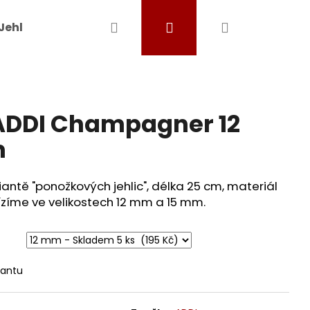
Hledat
Přihlášení
Nákupní
Jehlice a háčky
Ostatní pomůcky
Dárkové
košík
ADDI Champagner 12
m
ntě "ponožkových jehlic", délka 25 cm, materiál
bízíme ve velikostech 12 mm a 15 mm.
iantu