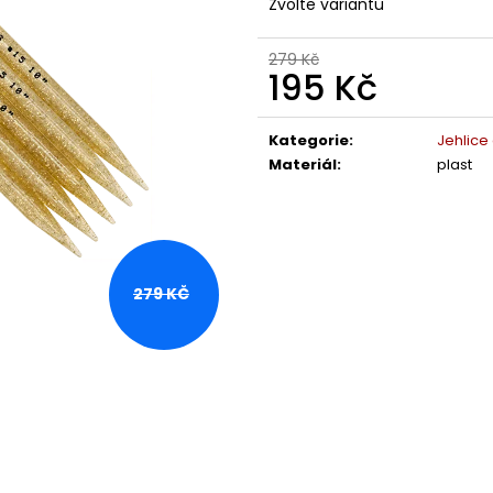
Zvolte variantu
279 Kč
195 Kč
Měrná
cena:
Kategorie
:
Jehlice
Materiál
:
plast
279 KČ