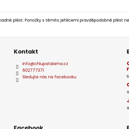
adné plést. Ponožky s těmito jehlicemi pravděpodobně plést neb
Kontakt
info
@
chlupatalama.cz
602777371
Sledujte nás na facebooku
5
1
1
Facebook