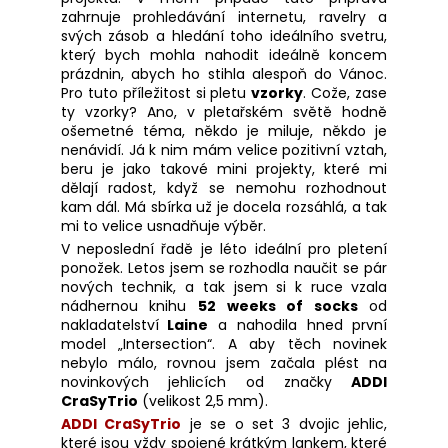
zahrnuje prohledávání internetu, ravelry a
svých zásob a hledání toho ideálního svetru,
který bych mohla nahodit ideálně koncem
prázdnin, abych ho stihla alespoň do Vánoc.
Pro tuto příležitost si pletu
vzorky
. Cože, zase
ty vzorky? Ano, v pletařském světě hodně
ošemetné téma, někdo je miluje, někdo je
nenávidí. Já k nim mám velice pozitivní vztah,
beru je jako takové mini projekty, které mi
dělají radost, když se nemohu rozhodnout
kam dál. Má sbírka už je docela rozsáhlá, a tak
mi to velice usnadňuje výběr.
V neposlední řadě je léto ideální pro pletení
ponožek. Letos jsem se rozhodla naučit se pár
nových technik, a tak jsem si k ruce vzala
nádhernou knihu
52 weeks of socks
od
nakladatelství
Laine
a nahodila hned první
model „Intersection“. A aby těch novinek
nebylo málo, rovnou jsem začala plést na
novinkových jehlicích od značky
ADDI
CraSyTrio
(velikost 2,5 mm).
ADDI CraSyTrio
je se o set 3 dvojic jehlic,
které jsou vždy spojené krátkým lankem, které