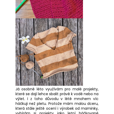
č
u
j
e
m
e
Já osobně léto využívám pro malé projekty,
které se dají lehce sbalit právě k vodě nebo na
výlet. I z toho důvodu v létě mnohem víc
háčkuji než pletu. Protože mám malou dceru,
která stále ještě ocení i výrobek od maminky,
vybírám si projekty jako letní háčkované