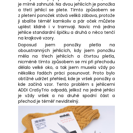
je mírně zahnuté. Na dvou jehlicích je ponožka
a třetí jehlicí se plete. Tímto způsobem se
z pletení ponožek stává veliká zábava, protože
ji sbalíte téměř kamkoliv a pár oček můžete
uplést klidně i v tramvaji. Navíc má jedna
jehlice standardní špičku a druhá o něco tenčí
na krajkové vzory.
Doposud jsem ponožky pletla na
oboustranných jehlicích, kdy jsem ponožku
měla na třech jehlicích a čtvrtou pletla,
nicméně tímto způsobem se mi při přechodu
dělalo velké oko, a tak jsem musela vždy po
několika řadách práci posunovat. Proto bylo
obtížné udržet přehled, kde je vršek ponožky a
kde začíná vzor. Tento problém s jehlicemi
ADDI CraSyTrio odpadá, jelikož na jedné jehlici
je vždy vršek a na druhé spodní část a
přechod je téměř neviditelný.