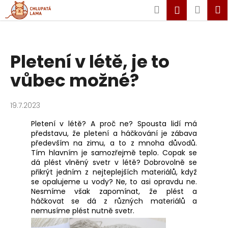
K
Hledat
Náku
M
Přihlášen
o
Zpět
Zpět
košík
š
í
Přejít
C
Pletení v létě, je to
na
k
obsah
o
vůbec možné?
p
o
19.7.2023
t
ř
Pletení v létě? A proč ne? Spousta lidí má
e
představu, že pletení a háčkování je zábava
především na zimu, a to z mnoha důvodů.
b
Tím hlavním je samozřejmě teplo. Copak se
u
dá plést vlněný svetr v létě? Dobrovolně se
j
přikrýt jedním z nejteplejších materiálů, když
se opalujeme u vody? Ne, to asi opravdu ne.
e
Nesmíme však zapomínat, že plést a
t
háčkovat se dá z různých materiálů a
nemusíme plést nutně svetr.
e
n