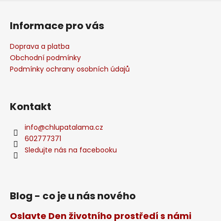
Z
á
Informace pro vás
p
a
Doprava a platba
t
Obchodní podmínky
í
Podmínky ochrany osobních údajů
Kontakt
info
@
chlupatalama.cz
602777371
Sledujte nás na facebooku
Blog - co je u nás nového
Oslavte Den životního prostředí s námi