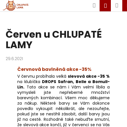
K
Hledat
Ná
Přihláš
o
Zpět
Zpět
koš
š
í
Přejít
C
Červen u CHLUPATÉ
na
k
obsah
o
LAMY
p
o
29.6.2021
t
ř
Červnová bavlněná akce -35%
e
V červnu probíhala velká
slevová akce -35 %
b
na klubíčka
DROPS Safran, Belle a Bomull-
Lin.
Tato akce se nám i Vám velmi líbila a
u
vymysleli jste nepřeberné množství
j
barevných kombinací. Všem moc děkujeme
e
za nákup. Některé barvy se Vám dokonce
povedlo vykoupit několikrát, ale nezoufejte,
t
pokud jste se nestihli zásobit, další barvy jsou
e
již na cestě. Rozhodně také nebuďte smutní,
že slevová akce končí, již v červenci se na Vás
n