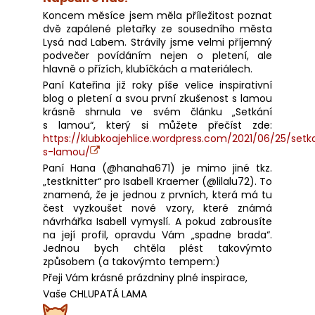
Koncem měsíce jsem měla příležitost poznat
dvě zapálené pletařky ze sousedního města
Lysá nad Labem. Strávily jsme velmi příjemný
podvečer povídáním nejen o pletení, ale
hlavně o přízích, klubíčkách a materiálech.
Paní Kateřina již roky píše velice inspirativní
blog o pletení a svou první zkušenost s lamou
krásně shrnula ve svém článku „Setkání
s lamou“, který si můžete přečíst zde:
https://klubkoajehlice.wordpress.com/2021/06/25/setk
s-lamou/
Paní Hana (@hanaha671) je mimo jiné tkz.
„testknitter“ pro Isabell Kraemer (@lilalu72). To
znamená, že je jednou z prvních, která má tu
čest vyzkoušet nové vzory, které známá
návrhářka Isabell vymyslí. A pokud zabrousíte
na její profil, opravdu Vám „spadne brada“.
Jednou bych chtěla plést takovýmto
způsobem (a takovýmto tempem:)
Přeji Vám krásné prázdniny plné inspirace,
Vaše CHLUPATÁ LAMA