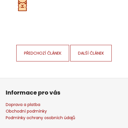
PŘEDCHOZÍ ČLÁNEK
DALŠÍ ČLÁNEK
Z
á
Informace pro vás
p
a
Doprava a platba
t
Obchodní podmínky
í
Podmínky ochrany osobních údajů