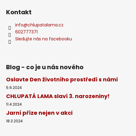
Kontakt
info
@
chlupatalama.cz
602777371
Sledujte nás na facebooku
Blog - co je u nás nového
Oslavte Den životního prostředí s námi
5.6.2024
CHLUPATÁ LAMA slaví 3. narozeniny!
11.4.2024
Jarní příze nejen v akci
18.3.2024