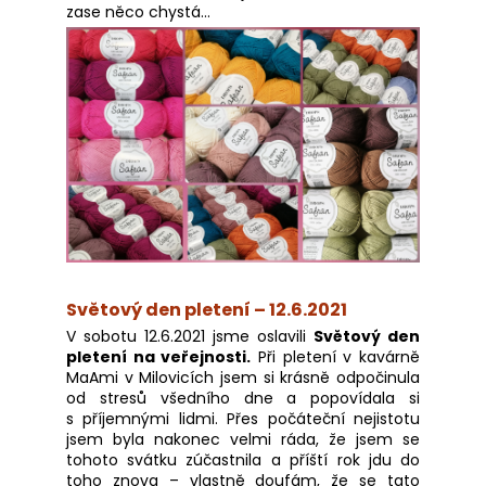
zase něco chystá...
a
j
í
t
?
HLEDAT
Světový den pletení – 12.6.2021
V sobotu 12.6.2021 jsme oslavili
Světový den
D
pletení na veřejnosti.
Při pletení v kavárně
o
MaAmi v Milovicích jsem si krásně odpočinula
p
od stresů všedního dne a popovídala si
o
s příjemnými lidmi. Přes počáteční nejistotu
r
jsem byla nakonec velmi ráda, že jsem se
tohoto svátku zúčastnila a příští rok jdu do
u
toho znova – vlastně doufám, že se tato