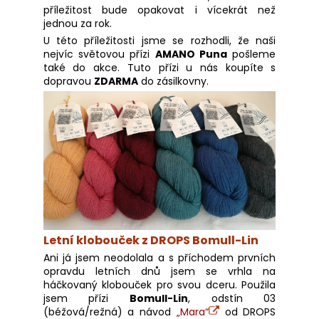
č
příležitost bude opakovat i vícekrát než
u
jednou za rok.
j
U této příležitosti jsme se rozhodli, že naši
e
nejvíc světovou přízi
AMANO Puna
pošleme
m
také do akce. Tuto přízi u nás koupíte s
e
dopravou
ZDARMA
do zásilkovny.
Letní klobouček z DROPS Bomull-Lin
Ani já jsem neodolala a s příchodem prvních
opravdu letních dnů jsem se vrhla na
háčkovaný klobouček pro svou dceru. Použila
jsem přízi
Bomull-Lin
, odstín 03
(béžová/režná) a návod
„Mara“
od DROPS