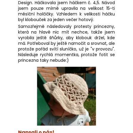
Design. Háčkovala jsem háčkem č. 4,5. Návod
jsem pouze mírně upravila na velikost 15-ti
měsíční holčičky. Vzhledem k velikosti háčku
byl klobouček za jeden večer hotový.
Samozřejmě následovaly protesty princezny,
která na hlavě nic mít nechce, takže jsem
vyrobila ještě šňůrky, aby klobouk držel, kde
má. Potřeboval by ještě namočit a srovnat, ale
protože pořád svítí sluníčko, už je "v provozu".
Následuje rychlá momentka, protože fotit se
princezna taky nebude:)
Napsali o nás!